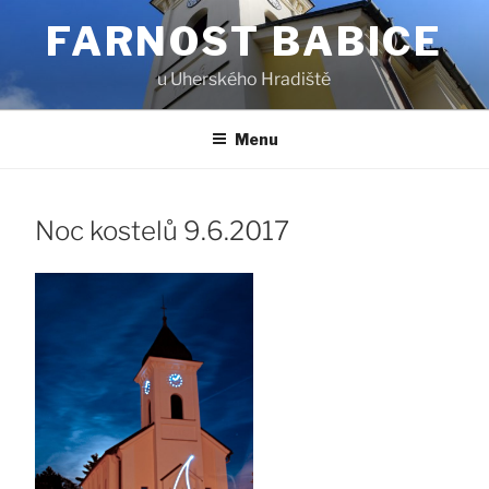
Přejít
FARNOST BABICE
k
obsahu
u Uherského Hradiště
webu
Menu
Noc kostelů 9.6.2017