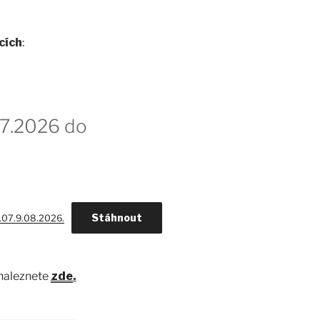
cích
:
.7.2026 do
Stáhnout
.07.9.08.2026.
naleznete
zde
.