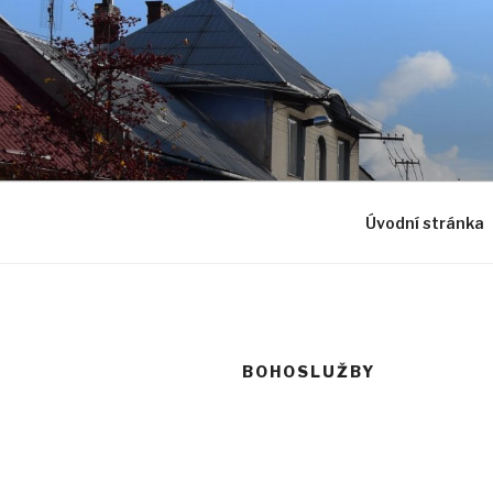
Přejít
k
obsahu
webu
Úvodní stránka
BOHOSLUŽBY