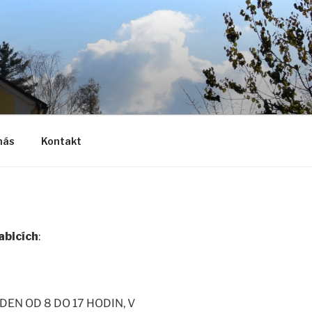
nás
Kontakt
Babicích
:
EN OD 8 DO 17 HODIN, V