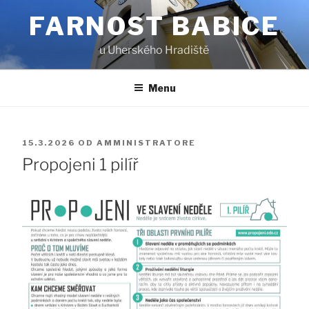
Přejít
FARNOST BABICE
k
obsahu
u Uherského Hradiště
webu
Menu
PUBLIKOVÁNO
15.3.2026
OD
AMMINISTRATORE
Propojeni 1 pilíř