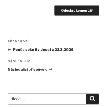
Navigace
Předchozí
PŘEDCHOZÍ
pro
příspěvek
Pouť s soše Sv. Josefa 22.3.2026
příspěvek
Následující
NÁSLEDUJÍCÍ
příspěvek
Následující příspěvek
Hledat:
Hledán